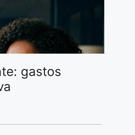
te: gastos
va