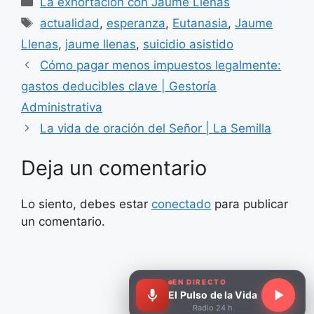
La exhortación con Jaume Llenas
Etiquetas
actualidad
,
esperanza
,
Eutanasia
,
Jaume
Llenas
,
jaume llenas
,
suicidio asistido
Cómo pagar menos impuestos legalmente:
gastos deducibles clave | Gestoría
Administrativa
La vida de oración del Señor | La Semilla
Deja un comentario
Lo siento, debes estar
conectado
para publicar
un comentario.
EN DIRECTO
El Pulso de la Vida
Radio 24 h