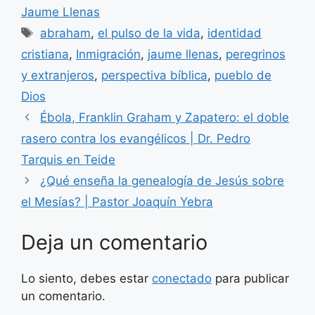
Jaume Llenas
Etiquetas
abraham
,
el pulso de la vida
,
identidad
cristiana
,
Inmigración
,
jaume llenas
,
peregrinos
y extranjeros
,
perspectiva bíblica
,
pueblo de
Dios
Ébola, Franklin Graham y Zapatero: el doble
rasero contra los evangélicos | Dr. Pedro
Tarquis en Teide
¿Qué enseña la genealogía de Jesús sobre
el Mesías? | Pastor Joaquín Yebra
Deja un comentario
Lo siento, debes estar
conectado
para publicar
un comentario.