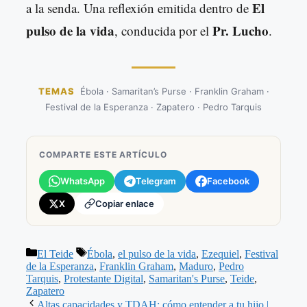
El
a la senda. Una reflexión emitida dentro de
pulso de la vida
Pr. Lucho
, conducida por el
.
TEMAS
Ébola · Samaritan’s Purse · Franklin Graham ·
Festival de la Esperanza · Zapatero · Pedro Tarquis
COMPARTE ESTE ARTÍCULO
WhatsApp
Telegram
Facebook
X
Copiar enlace
Categorías
Etiquetas
El Teide
Ébola
,
el pulso de la vida
,
Ezequiel
,
Festival
de la Esperanza
,
Franklin Graham
,
Maduro
,
Pedro
Tarquis
,
Protestante Digital
,
Samaritan's Purse
,
Teide
,
Zapatero
Altas capacidades y TDAH: cómo entender a tu hijo |