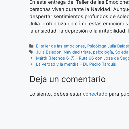
En esta entrega del Taller de las Emocione
personas viven durante la Navidad. Aunqu
despertar sentimientos profundos de soled
Julia profundiza en cómo estas emociones 
la ansiedad, la depresión o la irritabilidad
Categorías
El taller de las emociones
,
Psicóloga Julia Balde
Etiquetas
Julia Baledón
,
Navidad triste
,
psicología
,
Soleda
Mártir (Hechos 6-7) – Ruta 66 con José de Seg
La verdad y la mentira – Dr. Pedro Tarquis
Deja un comentario
Lo siento, debes estar
conectado
para pub