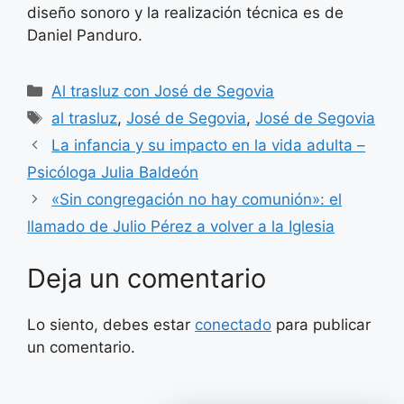
diseño sonoro y la realización técnica es de
Daniel Panduro.
Categorías
Al trasluz con José de Segovia
Etiquetas
al trasluz
,
José de Segovia
,
José de Segovia
La infancia y su impacto en la vida adulta –
Psicóloga Julia Baldeón
«Sin congregación no hay comunión»: el
llamado de Julio Pérez a volver a la Iglesia
Deja un comentario
Lo siento, debes estar
conectado
para publicar
un comentario.