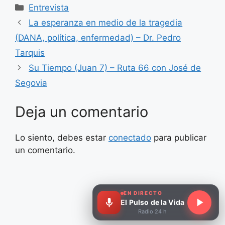
Categorías
Entrevista
La esperanza en medio de la tragedia
(DANA, política, enfermedad) – Dr. Pedro
Tarquis
Su Tiempo (Juan 7) – Ruta 66 con José de
Segovia
Deja un comentario
Lo siento, debes estar
conectado
para publicar
un comentario.
EN DIRECTO
El Pulso de la Vida
Radio 24 h