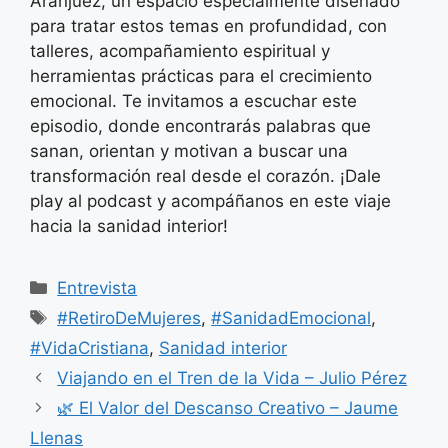
Aranjuez, un espacio especialmente diseñado
para tratar estos temas en profundidad, con
talleres, acompañamiento espiritual y
herramientas prácticas para el crecimiento
emocional. Te invitamos a escuchar este
episodio, donde encontrarás palabras que
sanan, orientan y motivan a buscar una
transformación real desde el corazón. ¡Dale
play al podcast y acompáñanos en este viaje
hacia la sanidad interior!
Categorías
Entrevista
Etiquetas
#RetiroDeMujeres
,
#SanidadEmocional
,
#VidaCristiana
,
Sanidad interior
Viajando en el Tren de la Vida – Julio Pérez
🌿 El Valor del Descanso Creativo – Jaume
Llenas