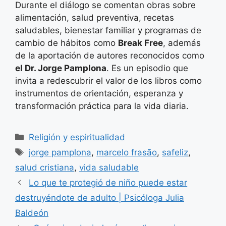
Durante el diálogo se comentan obras sobre
alimentación, salud preventiva, recetas
saludables, bienestar familiar y programas de
cambio de hábitos como
Break Free
, además
de la aportación de autores reconocidos como
el Dr. Jorge Pamplona
. Es un episodio que
invita a redescubrir el valor de los libros como
instrumentos de orientación, esperanza y
transformación práctica para la vida diaria.
Categorías
Religión y espiritualidad
Etiquetas
jorge pamplona
,
marcelo frasão
,
safeliz
,
salud cristiana
,
vida saludable
Lo que te protegió de niño puede estar
destruyéndote de adulto | Psicóloga Julia
Baldeón