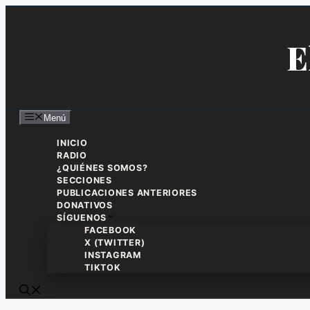
Saltar
al
contenido
E
Menú
INICIO
RADIO
¿QUIÉNES SOMOS?
SECCIONES
PUBLICACIONES ANTERIORES
DONATIVOS
SÍGUENOS
FACEBOOK
X (TWITTER)
INSTAGRAM
TIKTOK