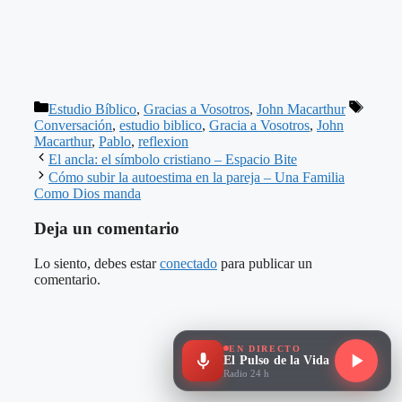
Categorías
Etique
Estudio Bíblico
,
Gracias a Vosotros
,
John Macarthur
Conversación
,
estudio biblico
,
Gracia a Vosotros
,
John
Macarthur
,
Pablo
,
reflexion
El ancla: el símbolo cristiano – Espacio Bite
Cómo subir la autoestima en la pareja – Una Familia
Como Dios manda
Deja un comentario
Lo siento, debes estar
conectado
para publicar un
comentario.
EN DIRECTO
El Pulso de la Vida
Radio 24 h