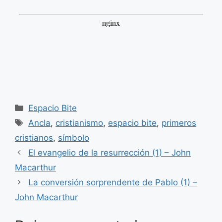
Categorías
Espacio Bite
Etiquetas
Ancla
,
cristianismo
,
espacio bite
,
primeros
cristianos
,
símbolo
El evangelio de la resurrección (1) – John
Macarthur
La conversión sorprendente de Pablo (1) –
John Macarthur