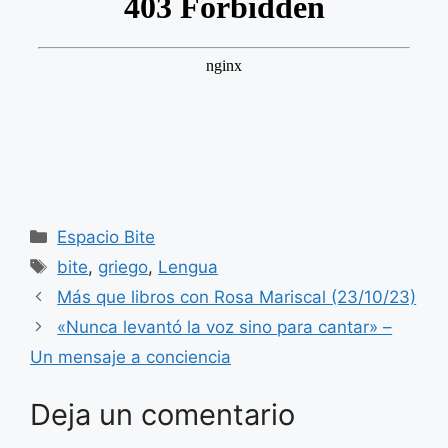
Categorías
Espacio Bite
Etiquetas
bite
,
griego
,
Lengua
Más que libros con Rosa Mariscal (23/10/23)
«Nunca levantó la voz sino para cantar» –
Un mensaje a conciencia
Deja un comentario