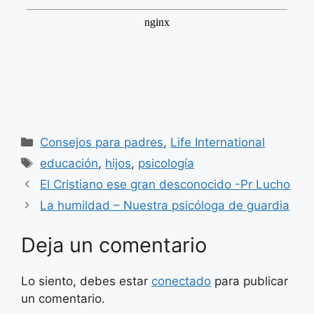
Categorías
Consejos para padres
,
Life International
Etiquetas
educación
,
hijos
,
psicología
El Cristiano ese gran desconocido -Pr Lucho
La humildad – Nuestra psicóloga de guardia
Deja un comentario
Lo siento, debes estar
conectado
para publicar
un comentario.