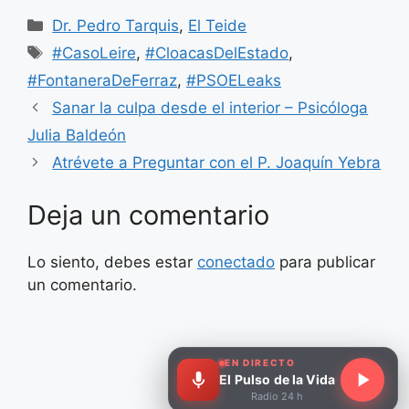
Categorías
Dr. Pedro Tarquis
,
El Teide
Etiquetas
#CasoLeire
,
#CloacasDelEstado
,
#FontaneraDeFerraz
,
#PSOELeaks
Sanar la culpa desde el interior – Psicóloga
Julia Baldeón
Atrévete a Preguntar con el P. Joaquín Yebra
Deja un comentario
Lo siento, debes estar
conectado
para publicar
un comentario.
EN DIRECTO
El Pulso de la Vida
Radio 24 h