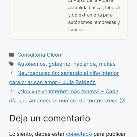
El Pulso de la Vida la
actualidad fiscal, laboral
y de extranjería para
autónomos, empresas y
familias.
Categorías
Consultoría Gleón
Etiquetas
Autónomos
,
gobierno
,
hacienda
,
multas
Neuroeducación: sanando al niño interior
para criar con amor – Julia Baldeón
¿Nos vuelve Internet más tontos? – Cada
día que amanece el número de tontos crece (2)
Deja un comentario
Lo siento, debes estar
conectado
para publicar