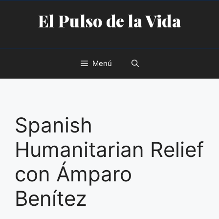
Saltar
El Pulso de la Vida
al
contenido
Menú
Spanish
Humanitarian Relief
con Ámparo
Benítez