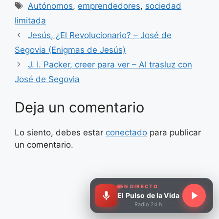
Etiquetas
Autónomos
,
emprendedores
,
sociedad
limitada
Jesús, ¿El Revolucionario? – José de
Segovia (Enigmas de Jesús)
J. I. Packer, creer para ver – Al trasluz con
José de Segovia
Deja un comentario
Lo siento, debes estar
conectado
para publicar
un comentario.
EN DIRECTO
El Pulso de la Vida
Radio 24 h