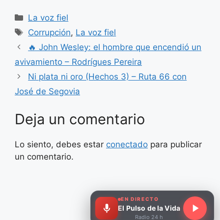
Categorías
La voz fiel
Etiquetas
Corrupción
,
La voz fiel
🔥 John Wesley: el hombre que encendió un
avivamiento – Rodrígues Pereira
Ni plata ni oro (Hechos 3) – Ruta 66 con
José de Segovia
Deja un comentario
Lo siento, debes estar
conectado
para publicar
un comentario.
EN DIRECTO
El Pulso de la Vida
Radio 24 h