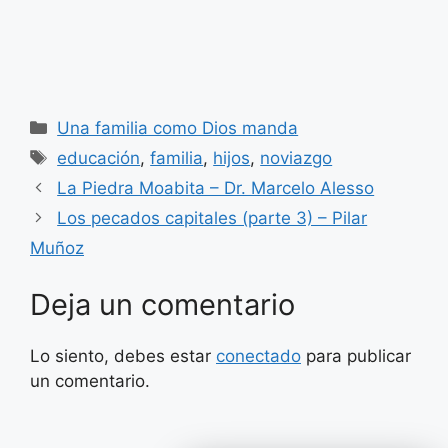
Categorías
Una familia como Dios manda
Etiquetas
educación
,
familia
,
hijos
,
noviazgo
La Piedra Moabita – Dr. Marcelo Alesso
Los pecados capitales (parte 3) – Pilar
Muñoz
Deja un comentario
Lo siento, debes estar
conectado
para publicar
un comentario.