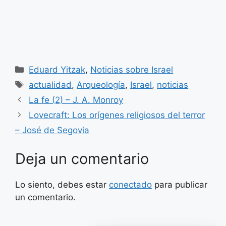
Categorías
Eduard Yitzak
,
Noticias sobre Israel
Etiquetas
actualidad
,
Arqueología
,
Israel
,
noticias
La fe (2) – J. A. Monroy
Lovecraft: Los orígenes religiosos del terror
– José de Segovia
Deja un comentario
Lo siento, debes estar
conectado
para publicar
un comentario.