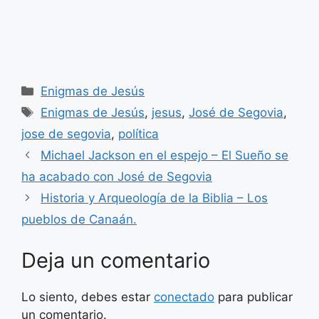
Categorías
Enigmas de Jesús
Etiquetas
Enigmas de Jesús
,
jesus
,
José de Segovia
,
jose de segovia
,
política
Michael Jackson en el espejo – El Sueño se
ha acabado con José de Segovia
Historia y Arqueología de la Biblia – Los
pueblos de Canaán.
Deja un comentario
Lo siento, debes estar
conectado
para publicar
un comentario.