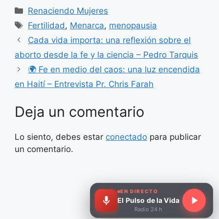
Categorías
Renaciendo Mujeres
Etiquetas
Fertilidad
,
Menarca
,
menopausia
Cada vida importa: una reflexión sobre el
aborto desde la fe y la ciencia – Pedro Tarquis
🌍 Fe en medio del caos: una luz encendida
en Haití – Entrevista Pr. Chris Farah
Deja un comentario
Lo siento, debes estar
conectado
para publicar
un comentario.
EN DIRECTO
El Pulso de la Vida
Radio 24 h