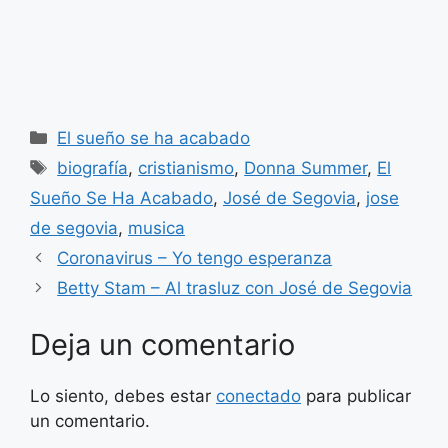
Categorías
El sueño se ha acabado
Etiquetas
biografía
,
cristianismo
,
Donna Summer
,
El
Sueño Se Ha Acabado
,
José de Segovia
,
jose
de segovia
,
musica
Coronavirus – Yo tengo esperanza
Betty Stam – Al trasluz con José de Segovia
Deja un comentario
Lo siento, debes estar
conectado
para publicar
un comentario.