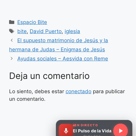
Categorías
Espacio Bite
Etiquetas
bite
,
David Puerto
,
iglesia
El supuesto matrimonio de Jesús y la
hermana de Judas – Enigmas de Jesús
Ayudas sociales – Aesvida con Reme
Deja un comentario
Lo siento, debes estar
conectado
para publicar
un comentario.
EN DIRECTO
El Pulso de la Vida