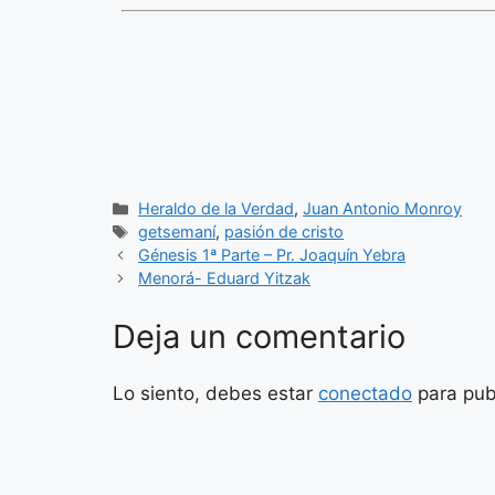
Categorías
Heraldo de la Verdad
,
Juan Antonio Monroy
Etiquetas
getsemaní
,
pasión de cristo
Génesis 1ª Parte – Pr. Joaquín Yebra
Menorá- Eduard Yitzak
Deja un comentario
Lo siento, debes estar
conectado
para pub