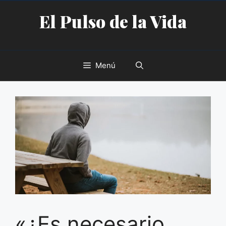
Saltar
El Pulso de la Vida
al
contenido
Menú
«¿Es necesario