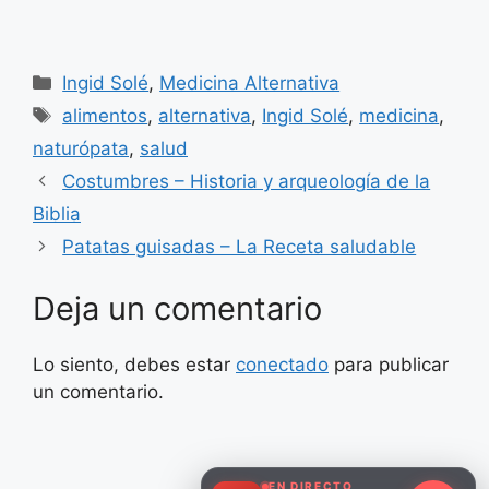
Categorías
Ingid Solé
,
Medicina Alternativa
Etiquetas
alimentos
,
alternativa
,
Ingid Solé
,
medicina
,
naturópata
,
salud
Costumbres – Historia y arqueología de la
Biblia
Patatas guisadas – La Receta saludable
Deja un comentario
Lo siento, debes estar
conectado
para publicar
un comentario.
EN DIRECTO