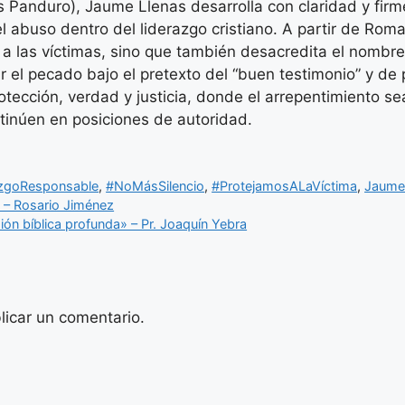
uis Panduro), Jaume Llenas desarrolla con claridad y fir
 abuso dentro del liderazgo cristiano. A partir de Rom
 a las víctimas, sino que también desacredita el nombr
 el pecado bajo el pretexto del “buen testimonio” y de 
protección, verdad y justicia, donde el arrepentimiento 
tinúen en posiciones de autoridad.
azgoResponsable
,
#NoMásSilencio
,
#ProtejamosALaVíctima
,
Jaume
s – Rosario Jiménez
sión bíblica profunda» – Pr. Joaquín Yebra
licar un comentario.