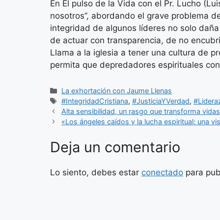
En El pulso de la Vida con el Pr. Lucho (L
nosotros”, abordando el grave problema del
integridad de algunos líderes no solo daña
de actuar con transparencia, de no encubrir
Llama a la iglesia a tener una cultura de 
permita que depredadores espirituales con
Categorías
La exhortación con Jaume Llenas
Etiquetas
#IntegridadCristiana
,
#JusticiaYVerdad
,
#Lider
Alta sensibilidad, un rasgo que transforma vida
«Los ángeles caídos y la lucha espiritual: una vi
Deja un comentario
Lo siento, debes estar
conectado
para pub