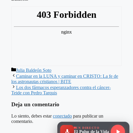
Categorías
Julia Baldeón Soto
Caminar en la LUNA y caminar en CRISTO: La fe de
los astronautas cristianos | BITE
Los dos fármacos esperanzadores contra el cáncer-
Teide con Pedro Tarquis
Deja un comentario
Lo siento, debes estar
conectado
para publicar un
comentario.
EN DIRECTO
El Pulso de la Vida