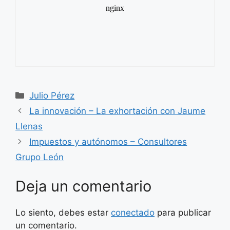
Categorías
Julio Pérez
La innovación – La exhortación con Jaume
Llenas
Impuestos y autónomos – Consultores
Grupo León
Deja un comentario
Lo siento, debes estar
conectado
para publicar
un comentario.